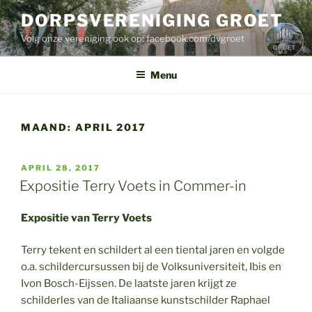
Ga
DORPSVERENIGING GROET
naar
Volg onze vereniging ook op: facebook.com/dvgroet
de
inhoud
Menu
MAAND:
APRIL 2017
GEPLAATST
APRIL 28, 2017
OP
Expositie Terry Voets in Commer-in
Expositie van Terry Voets
Terry tekent en schildert al een tiental jaren en volgde
o.a. schildercursussen bij de Volksuniversiteit, Ibis en
Ivon Bosch-Eijssen. De laatste jaren krijgt ze
schilderles van de Italiaanse kunstschilder Raphael