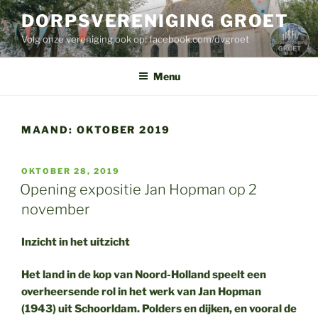
Ga
DORPSVERENIGING GROET
naar
Volg onze vereniging ook op: facebook.com/dvgroet
de
inhoud
Menu
MAAND:
OKTOBER 2019
GEPLAATST
OKTOBER 28, 2019
OP
Opening expositie Jan Hopman op 2
november
Inzicht in het uitzicht
Het land in de kop van Noord-Holland speelt een
overheersende rol in het werk van Jan Hopman
(1943) uit Schoorldam. Polders en dijken, en vooral de