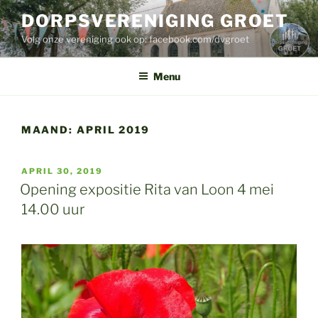
Ga
DORPSVERENIGING GROET
naar
Volg onze vereniging ook op: facebook.com/dvgroet
de
inhoud
Menu
MAAND:
APRIL 2019
GEPLAATST
APRIL 30, 2019
OP
Opening expositie Rita van Loon 4 mei
14.00 uur