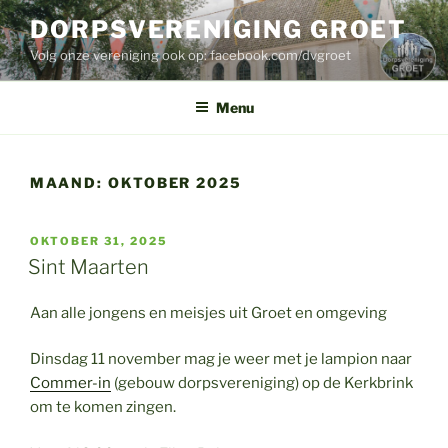
Ga
DORPSVERENIGING GROET
naar
Volg onze vereniging ook op: facebook.com/dvgroet
de
inhoud
Menu
MAAND:
OKTOBER 2025
GEPLAATST
OKTOBER 31, 2025
OP
Sint Maarten
Aan alle jongens en meisjes uit Groet en omgeving
Dinsdag 11 november mag je weer met je lampion naar
Commer-in
(gebouw dorpsvereniging) op de Kerkbrink
om te komen zingen.