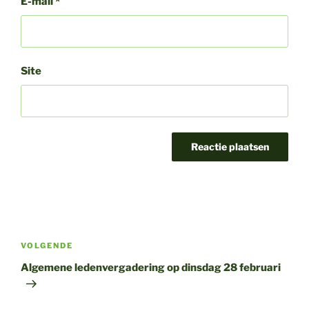
E-mail
*
Site
Bericht
navigatie
Volgend
VOLGENDE
bericht
Algemene ledenvergadering op dinsdag 28 februari