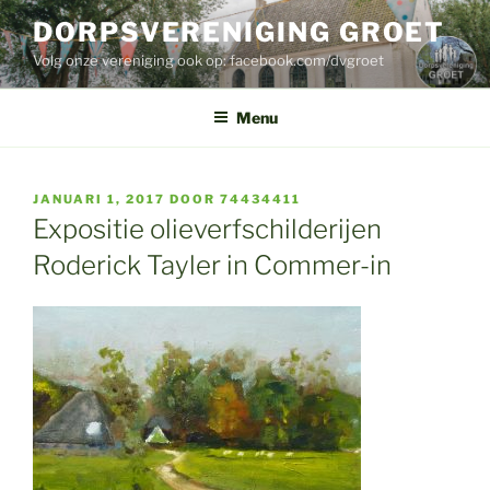
Ga
DORPSVERENIGING GROET
naar
Volg onze vereniging ook op: facebook.com/dvgroet
de
inhoud
Menu
GEPLAATST
JANUARI 1, 2017
DOOR
74434411
OP
Expositie olieverfschilderijen
Roderick Tayler in Commer-in