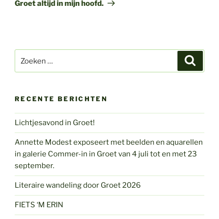
bericht
Groet altijd in mijn hoofd.
Zoeken
Zoeke
naar:
RECENTE BERICHTEN
Lichtjesavond in Groet!
Annette Modest exposeert met beelden en aquarellen
in galerie Commer-in in Groet van 4 juli tot en met 23
september.
Literaire wandeling door Groet 2026
FIETS ‘M ERIN