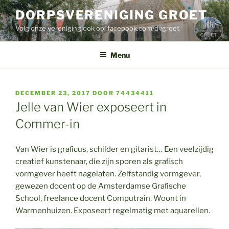
Ga
DORPSVERENIGING GROET
naar
Volg onze vereniging ook op: facebook.com/dvgroet
de
inhoud
Menu
GEPLAATST
DECEMBER 23, 2017
DOOR
74434411
OP
Jelle van Wier exposeert in
Commer-in
Van Wier is graﬁcus, schilder en gitarist… Een veelzijdig
creatief kunstenaar, die zijn sporen als graﬁsch
vormgever heeft nagelaten. Zelfstandig vormgever,
gewezen docent op de Amsterdamse Graﬁsche
School, freelance docent Computrain. Woont in
Warmenhuizen. Exposeert regelmatig met aquarellen.