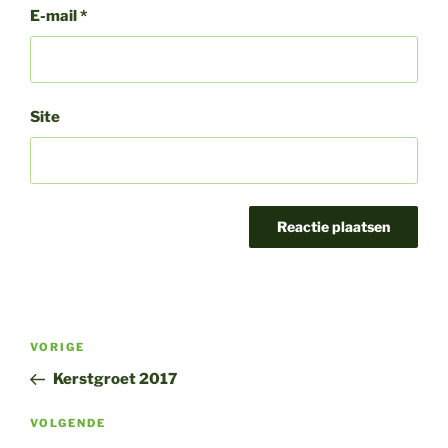
E-mail
*
Site
Bericht
Vorig
VORIGE
navigatie
bericht
Kerstgroet 2017
Volgend
VOLGENDE