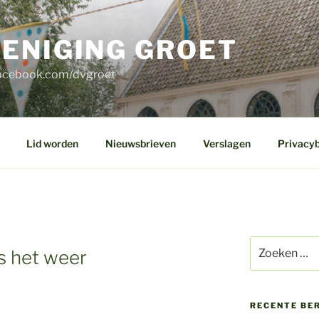
ENIGING GROET
 facebook.com/dvgroet
Lid worden
Nieuwsbrieven
Verslagen
Privacyb
Zoeken
s het weer
naar:
RECENTE BE