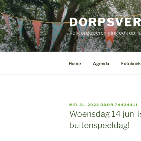
Ga
naar
DORPSVER
de
inhoud
Volg onze vereniging ook op:
Home
Agenda
Fotoboek
GEPLAATST
MEI 31, 2023
DOOR
74434411
OP
Woensdag 14 juni i
buitenspeeldag!