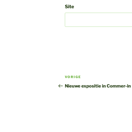
Site
Bericht
Vorig
VORIGE
navigatie
bericht
Nieuwe expositie in Commer-in