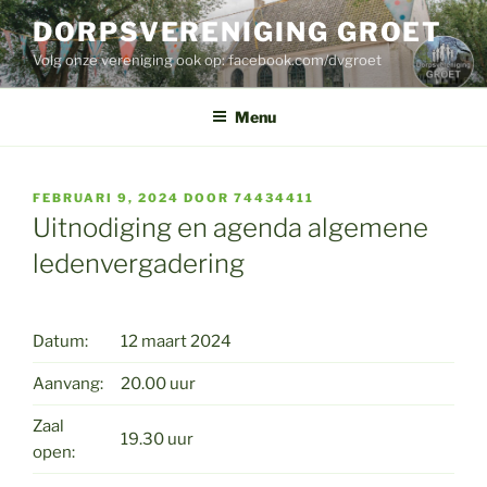
Ga
DORPSVERENIGING GROET
naar
Volg onze vereniging ook op: facebook.com/dvgroet
de
inhoud
Menu
GEPLAATST
FEBRUARI 9, 2024
DOOR
74434411
OP
Uitnodiging en agenda algemene
ledenvergadering
Datum:
12 maart 2024
Aanvang:
20.00 uur
Zaal
19.30 uur
open: