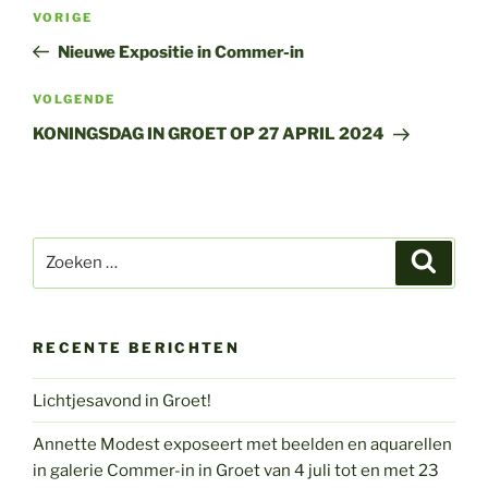
Bericht
Vorig
VORIGE
navigatie
bericht
Nieuwe Expositie in Commer-in
Volgend
VOLGENDE
bericht
KONINGSDAG IN GROET OP 27 APRIL 2024
Zoeken
Zoeke
naar:
RECENTE BERICHTEN
Lichtjesavond in Groet!
Annette Modest exposeert met beelden en aquarellen
in galerie Commer-in in Groet van 4 juli tot en met 23